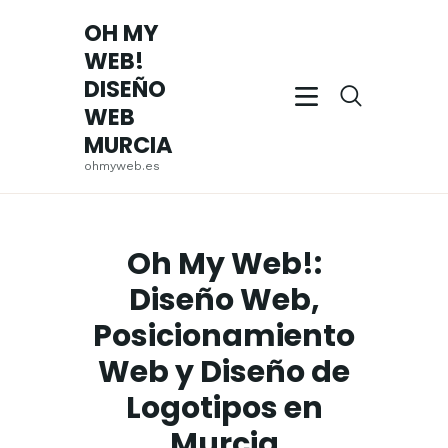
OH MY
WEB!
OH MY WEB! DISEÑO WEB MURCIA
DISEÑO
ohmyweb.es
WEB
MURCIA
INICIO
ohmyweb.es
EMPRESA
SERVICIOS
TRABAJOS
Oh My Web!:
REALIZADOS
Diseño Web,
BLOG
Posicionamiento
CONTACTO
Web y Diseño de
Logotipos en
Murcia