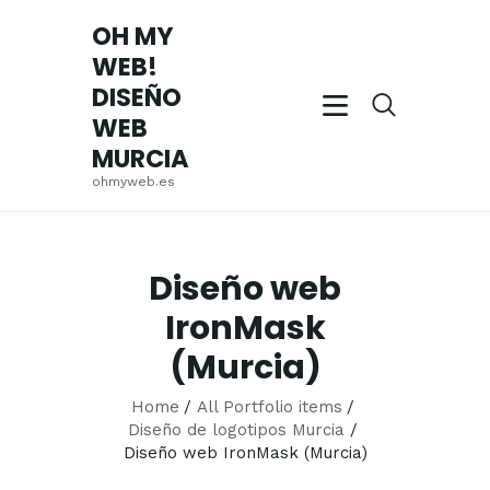
OH MY
WEB!
OH MY WEB! DISEÑO WEB MURCIA
DISEÑO
ohmyweb.es
WEB
MURCIA
INICIO
ohmyweb.es
EMPRESA
SERVICIOS
TRABAJOS
Diseño web
REALIZADOS
IronMask
BLOG
(Murcia)
CONTACTO
Home
All Portfolio items
Diseño de logotipos Murcia
Diseño web IronMask (Murcia)