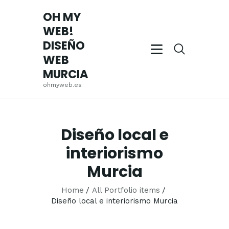
OH MY
WEB!
OH MY WEB! DISEÑO WEB MURCIA
DISEÑO
ohmyweb.es
WEB
MURCIA
INICIO
ohmyweb.es
EMPRESA
SERVICIOS
TRABAJOS
Diseño local e
REALIZADOS
interiorismo
BLOG
Murcia
CONTACTO
Home
All Portfolio items
Diseño local e interiorismo Murcia