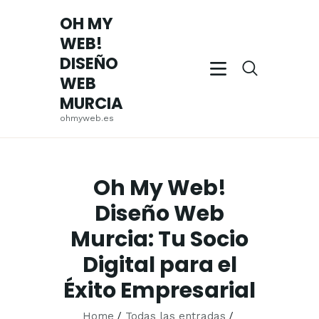
OH MY
WEB!
OH MY WEB! DISEÑO WEB MURCIA
DISEÑO
ohmyweb.es
WEB
MURCIA
INICIO
ohmyweb.es
EMPRESA
SERVICIOS
TRABAJOS
Oh My Web!
REALIZADOS
Diseño Web
BLOG
Murcia: Tu Socio
CONTACTO
Digital para el
Éxito Empresarial
Home
Todas las entradas